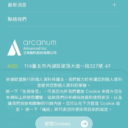
最新消息
聯絡我們
ADD
114臺北市內湖區堤頂大道一段327號 4F
TEL
(+886) 2 2796 6289
依據歐盟施行的個人資料保護法，我們致力於保護您的個人資料
MAIL
sales@arcanum-adv.com
並提供您對個人資料的掌握。
按一下「全部接受」，代表您允許我們置放 Cookie 來提升您在
本網站上的使用體驗、協助我們分析網站效能和使用狀況，以及
讓我們投放相關聯的行銷內容。您可以在下方管理 Cookie 設
定。 按一下「確認」即代表您同意採用目前的設定。
2026
©
艾肯創科股份有限公司
all rights reserved.
管理Cookies
-
網頁設計
iBest